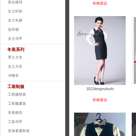
前台接待
价格面议
女士衬衫
女士长裤
连衣裙
女士马甲
冬装系列
男士大衣
女士大衣
冲锋衣
工装制服
J022tengnufushi
工程服秋装
价格面议
工程服夏装
冬装棉衣
工装马甲
安保春夏秋装