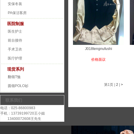
安保冬装
PA保洁客房
医院制服
医生护士
前台接待
J018tengnufushi
手术卫衣
医疗护理
价格面议
现货系列
翻领T恤
第1页
|
2
|
>
圆领POLO衫
联系我们
电话：025-86800983
手机：13739199720王小姐
13400072608王先生