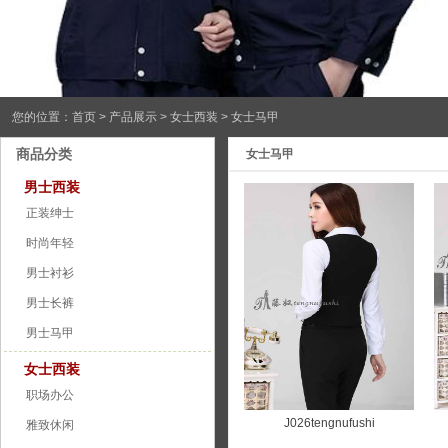
您的位置：
首页
>
产品展示
> 女士西装 > 女士马甲
商品分类
女士马甲
男士西装
正装绅士
时尚年轻
男士衬衫
男士长裤
男士马甲
女士西装
职场办公
J026tengnufushi
雅致休闲