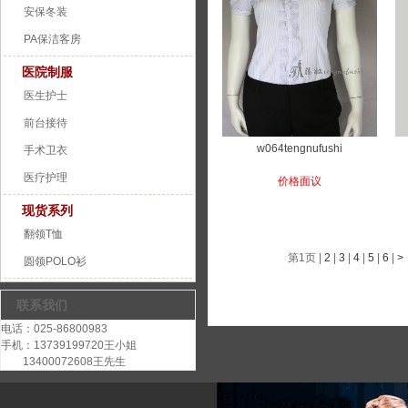
安保冬装
PA保洁客房
医院制服
医生护士
前台接待
w064tengnufushi
手术卫衣
医疗护理
价格面议
现货系列
翻领T恤
第1页
|
2
|
3
|
4
|
5
|
6
|
>
圆领POLO衫
联系我们
电话：025-86800983
手机：13739199720王小姐
13400072608王先生