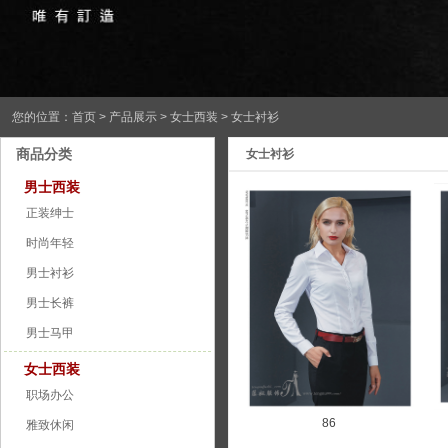
您的位置：
首页
>
产品展示
> 女士西装 > 女士衬衫
商品分类
女士衬衫
男士西装
正装绅士
时尚年轻
男士衬衫
男士长裤
男士马甲
女士西装
职场办公
86
雅致休闲