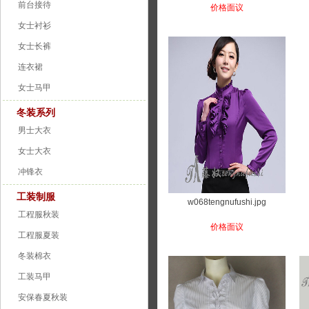
前台接待
价格面议
女士衬衫
女士长裤
连衣裙
女士马甲
冬装系列
男士大衣
女士大衣
冲锋衣
工装制服
w068tengnufushi.jpg
工程服秋装
价格面议
工程服夏装
冬装棉衣
工装马甲
安保春夏秋装