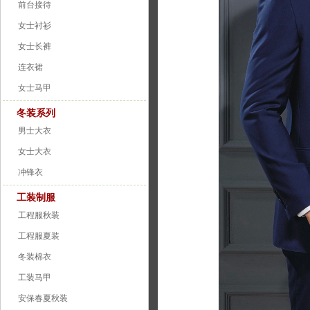
前台接待
女士衬衫
女士长裤
连衣裙
女士马甲
冬装系列
男士大衣
女士大衣
冲锋衣
工装制服
工程服秋装
工程服夏装
冬装棉衣
工装马甲
安保春夏秋装