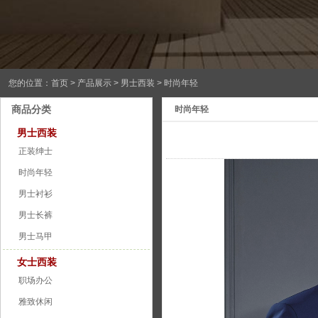
您的位置：
首页
>
产品展示
>
男士西装
> 时尚年轻
商品分类
时尚年轻
男士西装
正装绅士
时尚年轻
男士衬衫
男士长裤
男士马甲
女士西装
职场办公
雅致休闲