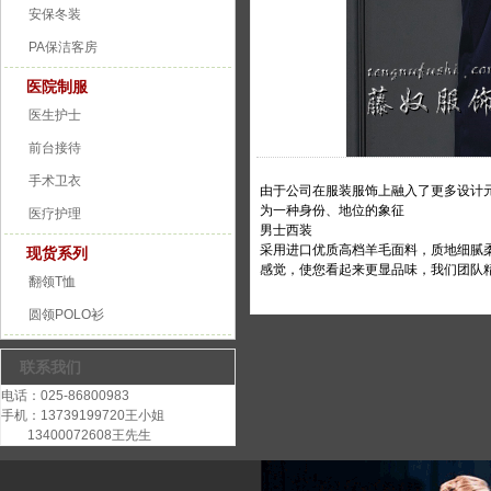
安保冬装
PA保洁客房
医院制服
医生护士
前台接待
手术卫衣
由于公司在服装服饰上融入了更多设计
为一种身份、地位的象征
医疗护理
男士西装
采用进口优质高档羊毛面料，质地细腻
现货系列
感觉，使您看起来更显品味，我们团队
翻领T恤
圆领POLO衫
联系我们
电话：025-86800983
手机：13739199720王小姐
13400072608王先生